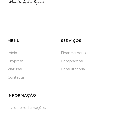
NIF: 516208322
Rua José Laranjeira, 482 Coutada
3140-166 Meãs do Campo
Meãs do Campo
MENU
SERVIÇOS
Início
Financiamento
Empresa
Compramos
Viaturas
Consultadoria
Contactar
INFORMAÇÃO
Livro de reclamações