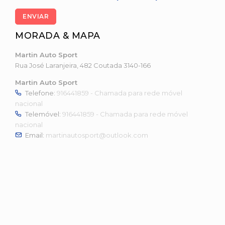
ENVIAR
MORADA & MAPA
Martin Auto Sport
Rua José Laranjeira, 482 Coutada 3140-166
Martin Auto Sport
Telefone:
916441859 - Chamada para rede móvel
nacional
Telemóvel:
916441859 - Chamada para rede móvel
nacional
Email:
martinautosport@outlook.com