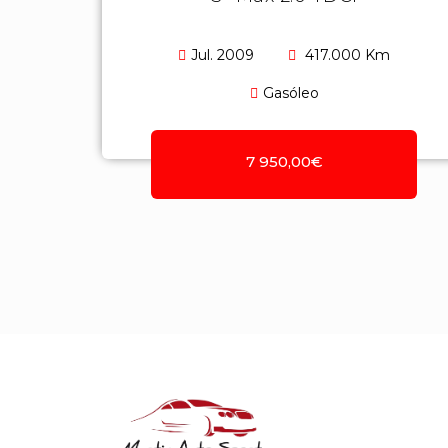
Jul. 2009
417.000 Km
Gasóleo
7 950,00€