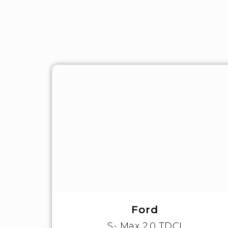
Ford
S- Max 2.0 TDCI