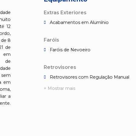
idade
Extras Exteriores
muito
Acabamentos em Alumínio
té 12
ordo,
Faróis
 de 8
21 de
Faróis de Nevoeiro
ça em
o de
Retrovisores
idade
 sem
Retrovisores com Regulação Manual
ta em
+ Mostrar mais
toma,
iar a
ente.