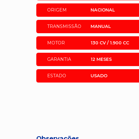
ORIGEM
NACIONAL
TRANSMISSÃO
MANUAL
MOTOR
130 CV / 1.900 CC
GARANTIA
12 MESES
ESTADO
USADO
Observações