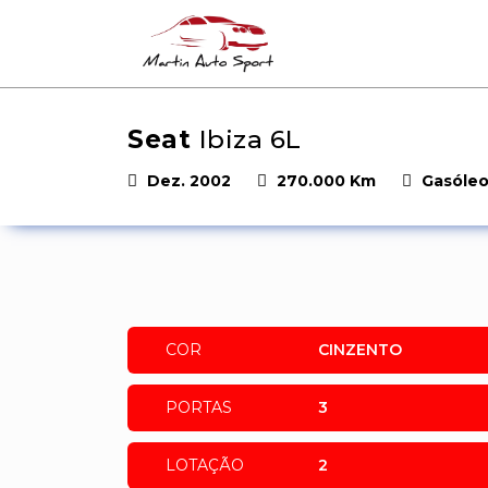
Seat
Ibiza 6L
Dez. 2002
270.000 Km
Gasóle
COR
CINZENTO
PORTAS
3
LOTAÇÃO
2