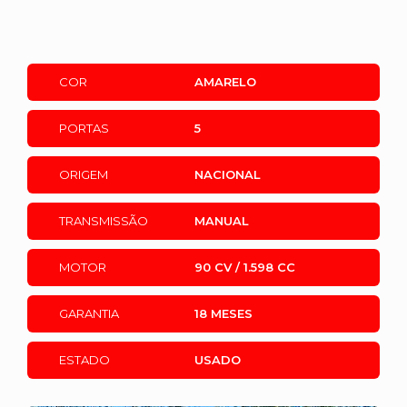
COR
AMARELO
PORTAS
5
ORIGEM
NACIONAL
TRANSMISSÃO
MANUAL
MOTOR
90 CV / 1.598 CC
GARANTIA
18 MESES
ESTADO
USADO