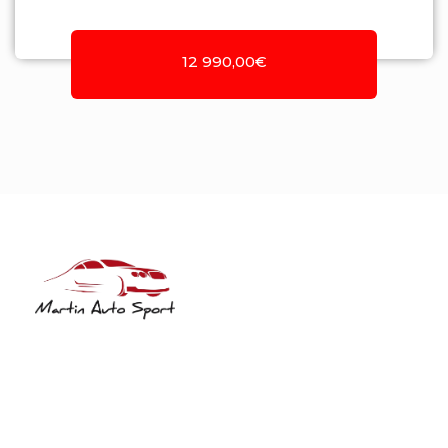
12 990,00€
NIF: 516208322
Rua José Laranjeira, 482 Coutada
3140-166 Meãs do Campo
Meãs do Campo