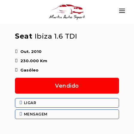
INÍCIO
Seat
Ibiza 1.6 TDI
EMPRESA
VIATURAS
Out. 2010
230.000 Km
SERVIÇOS
Gasóleo
CONTACTAR
Vendido
LOGIN
LIGAR
MENSAGEM