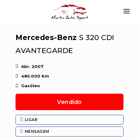
INÍCIO
Mercedes-Benz
S 320 CDI
EMPRESA
AVANTEGARDE
VIATURAS
SERVIÇOS
Abr. 2007
485.000 Km
CONTACTAR
Gasóleo
LOGIN
Vendido
LIGAR
MENSAGEM