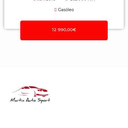
Gasóleo
12 990,00€
NIF: 516208322
Rua José Laranjeira, 482 Coutada
3140-166 Meãs do Campo