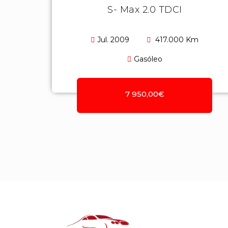
S- Max 2.0 TDCI
Jul. 2009
417.000 Km
Gasóleo
7 950,00€