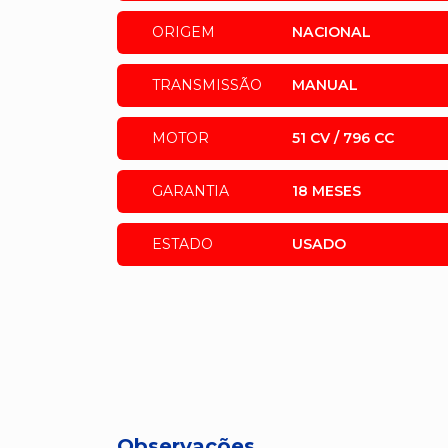
ORIGEM
NACIONAL
TRANSMISSÃO
MANUAL
MOTOR
51 CV / 796 CC
GARANTIA
18 MESES
ESTADO
USADO
Observações