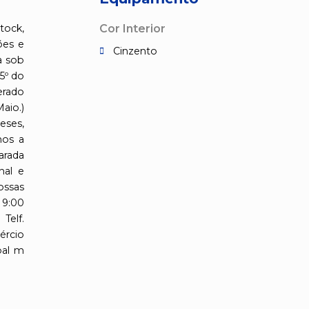
tock,
Cor Interior
ões e
Cinzento
a sob
5º do
erado
io.)
eses,
mos a
arada
nal e
ossas
 9:00
elf.
ércio
pal m