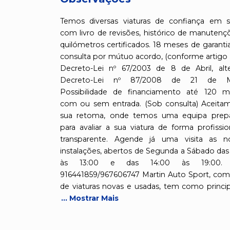
Temos diversas viaturas de confiança em s
com livro de revisões, histórico de manutenç
quilómetros certificados. 18 meses de garanti
consulta por mútuo acordo, (conforme artigo 
Decreto-Lei nº 67/2003 de 8 de Abril, alt
Decreto-Lei nº 87/2008 de 21 de Ma
Possibilidade de financiamento até 120 m
com ou sem entrada. (Sob consulta) Aceita
sua retoma, onde temos uma equipa prep
para avaliar a sua viatura de forma profissio
transparente. Agende já uma visita as n
instalações, abertos de Segunda a Sábado das
às 13:00 e das 14:00 às 19:00. T
916441859/967606747 Martin Auto Sport, com
de viaturas novas e usadas, tem como princi
... Mostrar Mais