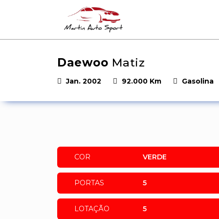
Daewoo
Matiz
Jan. 2002
92.000 Km
Gasolina
COR
VERDE
PORTAS
5
LOTAÇÃO
5