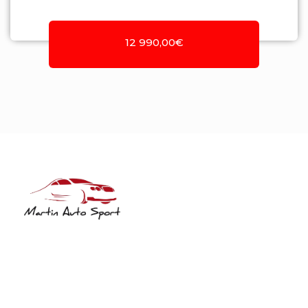
12 990,00€
NIF: 516208322
Rua José Laranjeira, 482 Coutada
3140-166 Meãs do Campo
Meãs do Campo