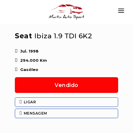
INÍCIO
Seat
Ibiza 1.9 TDI 6K2
EMPRESA
VIATURAS
Jul. 1998
294.000 Km
SERVIÇOS
Gasóleo
CONTACTAR
Vendido
LOGIN
LIGAR
MENSAGEM