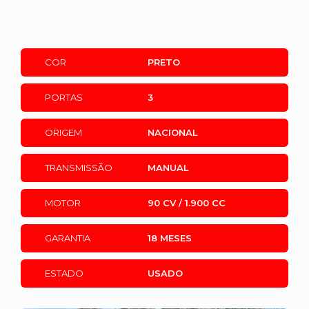
COR
PRETO
PORTAS
3
ORIGEM
NACIONAL
TRANSMISSÃO
MANUAL
MOTOR
90 CV / 1.900 CC
GARANTIA
18 MESES
ESTADO
USADO