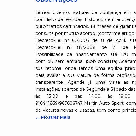
Temos diversas viaturas de confiança em s
com livro de revisões, histórico de manutenç
quilómetros certificados. 18 meses de garanti
consulta por mútuo acordo, (conforme artigo 
Decreto-Lei nº 67/2003 de 8 de Abril, alt
Decreto-Lei nº 87/2008 de 21 de Ma
Possibilidade de financiamento até 120 m
com ou sem entrada. (Sob consulta) Aceita
sua retoma, onde temos uma equipa prep
para avaliar a sua viatura de forma profissio
transparente. Agende já uma visita as n
instalações, abertos de Segunda a Sábado das
às 13:00 e das 14:00 às 19:00. T
916441859/967606747 Martin Auto Sport, com
de viaturas novas e usadas, tem como princi
... Mostrar Mais