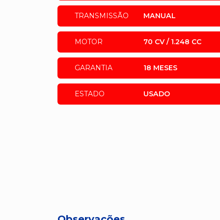
TRANSMISSÃO
MANUAL
MOTOR
70 CV / 1.248 CC
GARANTIA
18 MESES
ESTADO
USADO
Observações