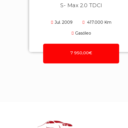
S- Max 2.0 TDCI
Jul. 2009
417.000 Km
Gasóleo
7 950,00€