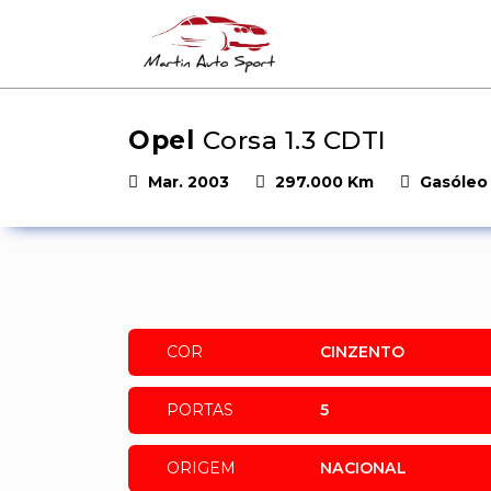
Opel
Corsa 1.3 CDTI
Mar. 2003
297.000 Km
Gasóleo
COR
CINZENTO
PORTAS
5
ORIGEM
NACIONAL