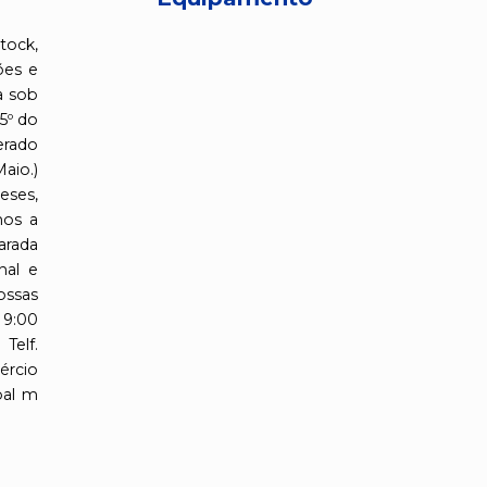
tock,
ões e
a sob
5º do
erado
io.)
eses,
mos a
arada
nal e
ossas
 9:00
elf.
ércio
pal m