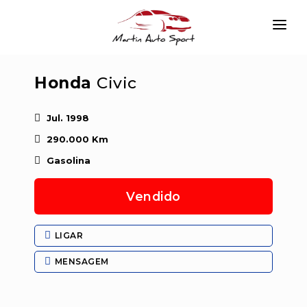
INÍCIO
Honda
Civic
EMPRESA
VIATURAS
Jul. 1998
290.000 Km
SERVIÇOS
Gasolina
CONTACTAR
Vendido
LOGIN
LIGAR
MENSAGEM