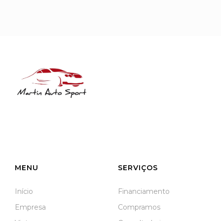
NIF: 516208322
Rua José Laranjeira, 482 Coutada
3140-166 Meãs do Campo
Meãs do Campo
MENU
SERVIÇOS
Início
Financiamento
Empresa
Compramos