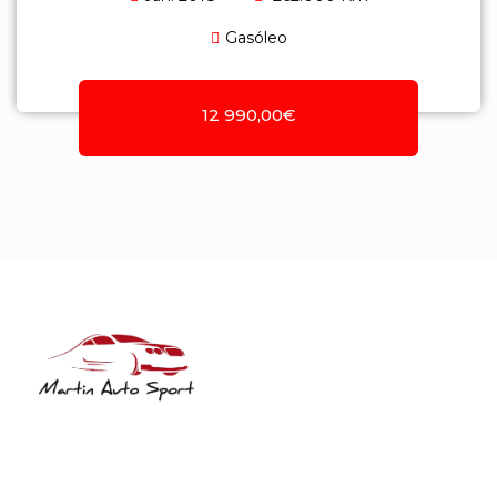
Gasóleo
12 990,00€
NIF: 516208322
Rua José Laranjeira, 482 Coutada
3140-166 Meãs do Campo