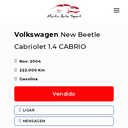
INÍCIO
Volkswagen
New Beetle
EMPRESA
Cabriolet 1.4 CABRIO
VIATURAS
SERVIÇOS
Nov. 2004
222.000 Km
CONTACTAR
Gasolina
LOGIN
Vendido
LIGAR
MENSAGEM