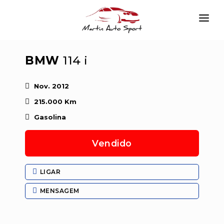
INÍCIO
BMW
114 i
EMPRESA
VIATURAS
Nov. 2012
215.000 Km
SERVIÇOS
Gasolina
CONTACTAR
Vendido
LOGIN
LIGAR
MENSAGEM