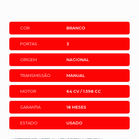
COR
BRANCO
PORTAS
3
ORIGEM
NACIONAL
TRANSMISSÃO
MANUAL
MOTOR
64 CV / 1.598 CC
GARANTIA
18 MESES
ESTADO
USADO