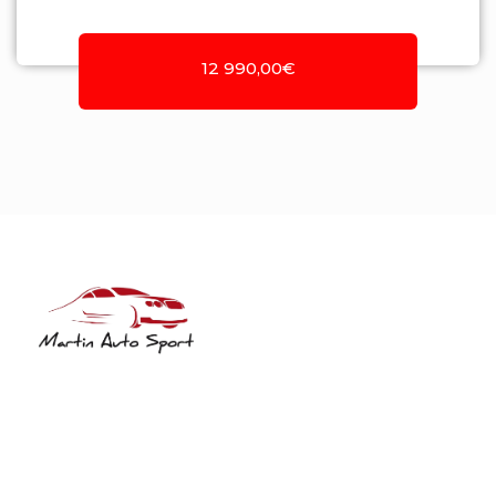
12 990,00€
NIF: 516208322
Rua José Laranjeira, 482 Coutada
3140-166 Meãs do Campo
Meãs do Campo