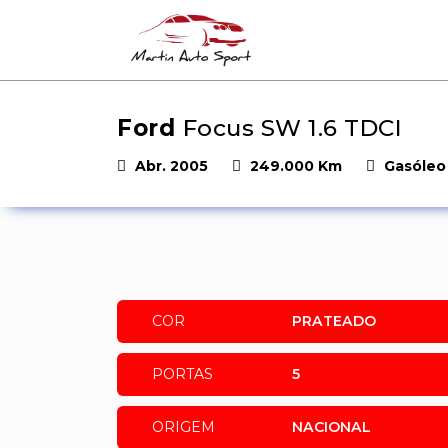
Ford
Focus SW 1.6 TDCI
Abr. 2005
249.000 Km
Gasóleo
COR
PRATEADO
PORTAS
5
ORIGEM
NACIONAL