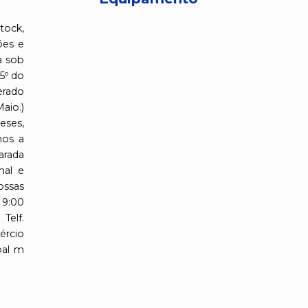
tock,
ões e
a sob
5º do
erado
io.)
eses,
mos a
arada
nal e
ossas
 9:00
elf.
ércio
pal m