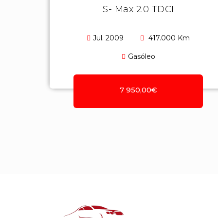
S- Max 2.0 TDCI
Jul. 2009
417.000 Km
Gasóleo
7 950,00€