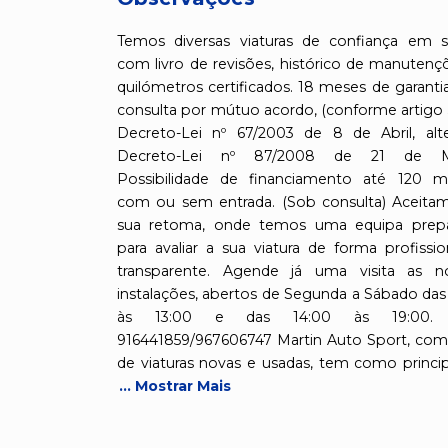
Temos diversas viaturas de confiança em s
com livro de revisões, histórico de manutenç
quilómetros certificados. 18 meses de garanti
consulta por mútuo acordo, (conforme artigo 
Decreto-Lei nº 67/2003 de 8 de Abril, alt
Decreto-Lei nº 87/2008 de 21 de Ma
Possibilidade de financiamento até 120 m
com ou sem entrada. (Sob consulta) Aceita
sua retoma, onde temos uma equipa prep
para avaliar a sua viatura de forma profissio
transparente. Agende já uma visita as n
instalações, abertos de Segunda a Sábado das
às 13:00 e das 14:00 às 19:00. T
916441859/967606747 Martin Auto Sport, com
de viaturas novas e usadas, tem como princi
... Mostrar Mais