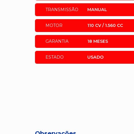
TRANSMISSÃO
MANUAL
MOTOR
110 CV / 1.560 CC
GARANTIA
18 MESES
ESTADO
USADO
Observações