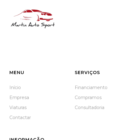
NIF: 516208322
Rua José Laranjeira, 482 Coutada
3140-166 Meãs do Campo
Meãs do Campo
MENU
SERVIÇOS
Início
Financiamento
Empresa
Compramos
Viaturas
Consultadoria
Contactar
INFORMAÇÃO