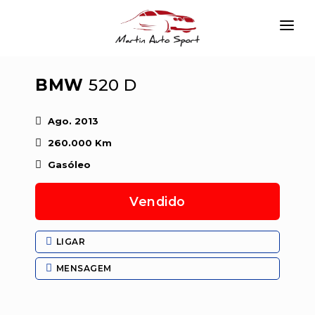
INÍCIO
BMW
520 D
EMPRESA
VIATURAS
Ago. 2013
260.000 Km
SERVIÇOS
Gasóleo
CONTACTAR
Vendido
LOGIN
LIGAR
MENSAGEM