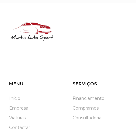
NIF: 516208322
Rua José Laranjeira, 482 Coutada
3140-166 Meãs do Campo
Meãs do Campo
MENU
SERVIÇOS
Início
Financiamento
Empresa
Compramos
Viaturas
Consultadoria
Contactar