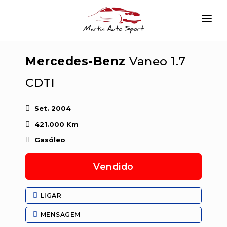
INÍCIO
Mercedes-Benz
Vaneo 1.7
EMPRESA
CDTI
VIATURAS
SERVIÇOS
Set. 2004
421.000 Km
CONTACTAR
Gasóleo
LOGIN
Vendido
LIGAR
MENSAGEM