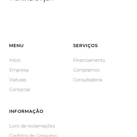
NIF: 516208322
Rua José Laranjeira, 482 Coutada
3140-166 Meãs do Campo
Meãs do Campo
MENU
SERVIÇOS
Início
Financiamento
Empresa
Compramos
Viaturas
Consultadoria
Contactar
INFORMAÇÃO
Livro de reclamações
Conflitos de Consumo