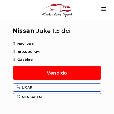
INÍCIO
Nissan
Juke 1.5 dci
EMPRESA
VIATURAS
Nov. 2011
180.000 Km
SERVIÇOS
Gasóleo
CONTACTAR
Vendido
LOGIN
LIGAR
MENSAGEM