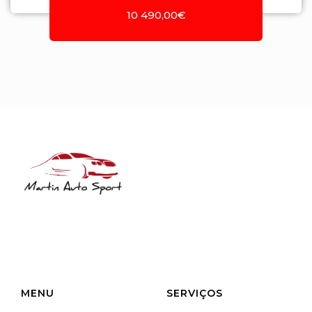
10 490,00€
NIF: 516208322
Rua José Laranjeira, 482 Coutada
3140-166 Meãs do Campo
Meãs do Campo
MENU
SERVIÇOS