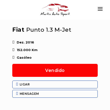
INÍCIO
Fiat
Punto 1.3 M-Jet
EMPRESA
VIATURAS
Dez. 2016
152.000 Km
SERVIÇOS
Gasóleo
CONTACTAR
Vendido
LOGIN
LIGAR
MENSAGEM