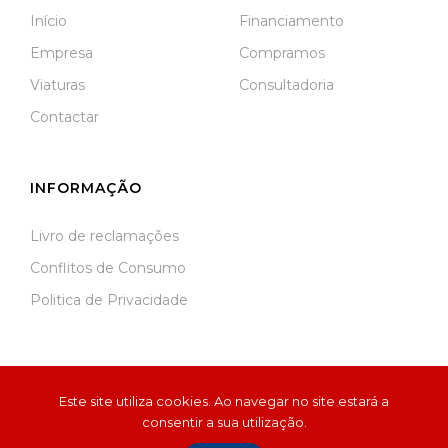
Início
Financiamento
Empresa
Compramos
Viaturas
Consultadoria
Contactar
INFORMAÇÃO
Livro de reclamações
Conflitos de Consumo
Politica de Privacidade
Este site utiliza cookies. Ao navegar no site estará a
consentir a sua utilização.
© 2026 Martin AutoSport | Desenvolvido por
Devable