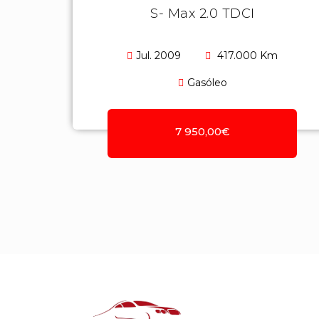
S- Max 2.0 TDCI
Jul. 2009
417.000 Km
Gasóleo
7 950,00€