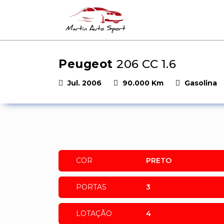
Peugeot
206 CC 1.6
Jul. 2006
90.000 Km
Gasolina
COR
PRETO
PORTAS
3
LOTAÇÃO
4