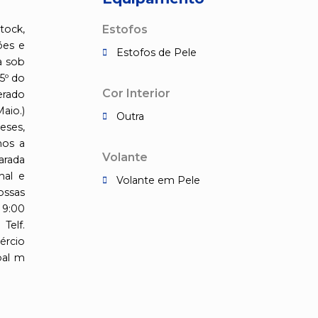
tock,
Estofos
ões e
Estofos de Pele
a sob
5º do
Cor Interior
erado
io.)
Outra
eses,
mos a
Volante
arada
nal e
Volante em Pele
ossas
 9:00
elf.
ércio
pal m