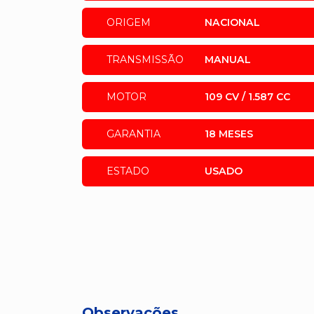
ORIGEM
NACIONAL
TRANSMISSÃO
MANUAL
MOTOR
109 CV / 1.587 CC
GARANTIA
18 MESES
ESTADO
USADO
Observações