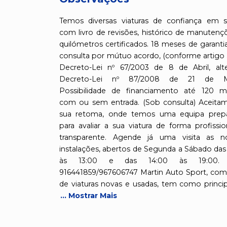
Temos diversas viaturas de confiança em s
com livro de revisões, histórico de manutenç
quilómetros certificados. 18 meses de garanti
consulta por mútuo acordo, (conforme artigo 
Decreto-Lei nº 67/2003 de 8 de Abril, alt
Decreto-Lei nº 87/2008 de 21 de Ma
Possibilidade de financiamento até 120 m
com ou sem entrada. (Sob consulta) Aceita
sua retoma, onde temos uma equipa prep
para avaliar a sua viatura de forma profissio
transparente. Agende já uma visita as n
instalações, abertos de Segunda a Sábado das
às 13:00 e das 14:00 às 19:00. T
916441859/967606747 Martin Auto Sport, com
de viaturas novas e usadas, tem como princi
... Mostrar Mais