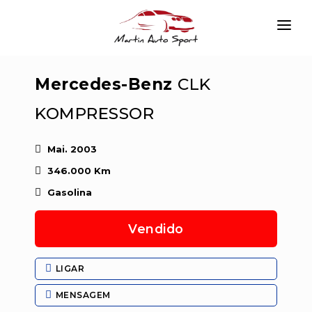
INÍCIO
Mercedes-Benz
CLK
EMPRESA
KOMPRESSOR
VIATURAS
SERVIÇOS
Mai. 2003
346.000 Km
CONTACTAR
Gasolina
LOGIN
Vendido
LIGAR
MENSAGEM