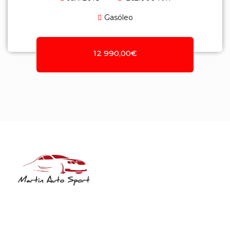
Gasóleo
12 990,00€
NIF: 516208322
Rua José Laranjeira, 482 Coutada
3140-166 Meãs do Campo