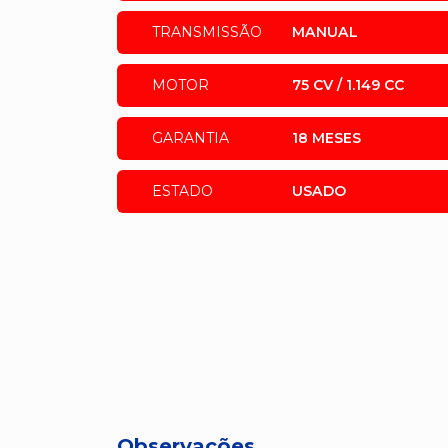
TRANSMISSÃO
MANUAL
MOTOR
75 CV / 1.149 CC
GARANTIA
18 MESES
ESTADO
USADO
Observações