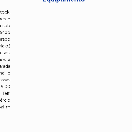
tock,
ões e
a sob
5º do
erado
io.)
eses,
mos a
arada
nal e
ossas
 9:00
elf.
ércio
pal m