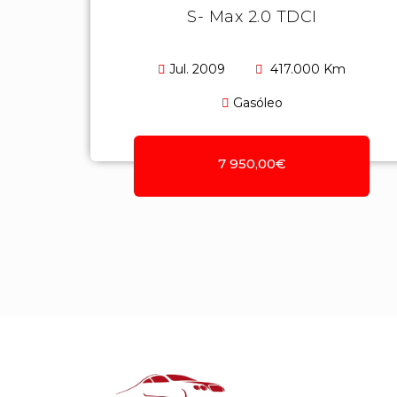
S- Max 2.0 TDCI
Jul. 2009
417.000 Km
Gasóleo
7 950,00€