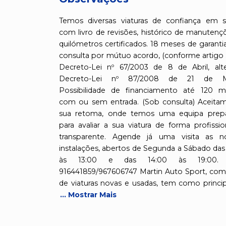
Temos diversas viaturas de confiança em s
com livro de revisões, histórico de manutenç
quilómetros certificados. 18 meses de garanti
consulta por mútuo acordo, (conforme artigo 
Decreto-Lei nº 67/2003 de 8 de Abril, alt
Decreto-Lei nº 87/2008 de 21 de Ma
Possibilidade de financiamento até 120 m
com ou sem entrada. (Sob consulta) Aceita
sua retoma, onde temos uma equipa prep
para avaliar a sua viatura de forma profissio
transparente. Agende já uma visita as n
instalações, abertos de Segunda a Sábado das
às 13:00 e das 14:00 às 19:00. T
916441859/967606747 Martin Auto Sport, com
de viaturas novas e usadas, tem como princi
... Mostrar Mais