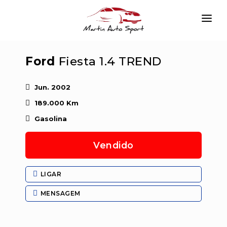
INÍCIO
Ford
Fiesta 1.4 TREND
EMPRESA
VIATURAS
Jun. 2002
189.000 Km
SERVIÇOS
Gasolina
CONTACTAR
Vendido
LOGIN
LIGAR
MENSAGEM