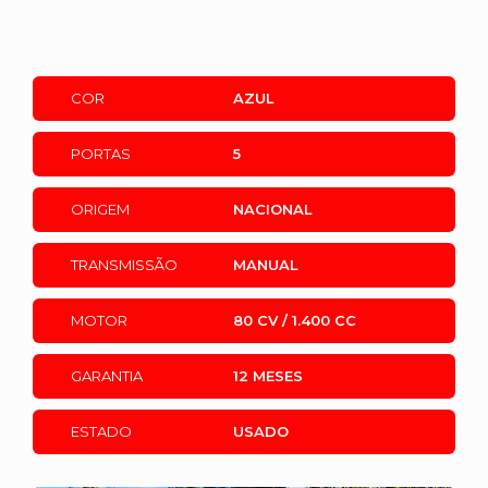
COR
AZUL
PORTAS
5
ORIGEM
NACIONAL
TRANSMISSÃO
MANUAL
MOTOR
80 CV / 1.400 CC
GARANTIA
12 MESES
ESTADO
USADO