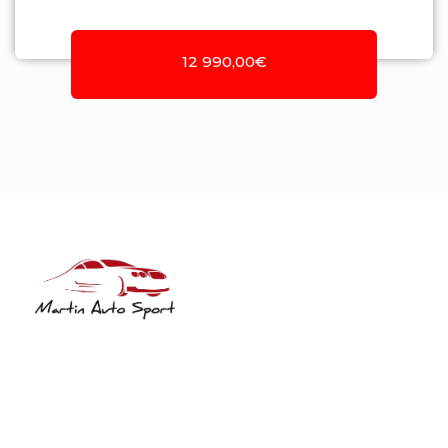
12 990,00€
NIF: 516208322
Rua José Laranjeira, 482 Coutada
3140-166 Meãs do Campo
Meãs do Campo