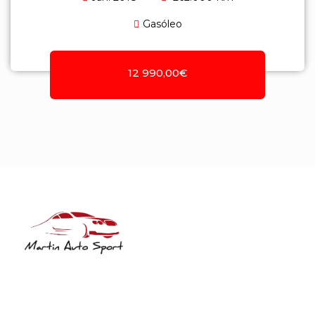
Gasóleo
12 990,00€
NIF: 516208322
Rua José Laranjeira, 482 Coutada
3140-166 Meãs do Campo