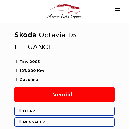
INÍCIO
Skoda
Octavia 1.6
EMPRESA
ELEGANCE
VIATURAS
SERVIÇOS
Fev. 2005
127.000 Km
CONTACTAR
Gasolina
LOGIN
Vendido
LIGAR
MENSAGEM