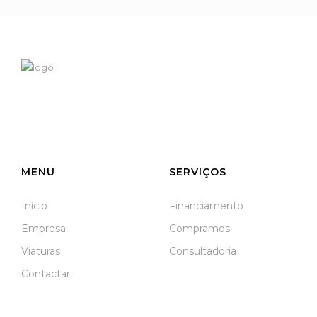
NIF: 516208322
Rua José Laranjeira, 482 Coutada
3140-166 Meãs do Campo
Meãs do Campo
MENU
SERVIÇOS
Início
Financiamento
Empresa
Compramos
Viaturas
Consultadoria
Contactar