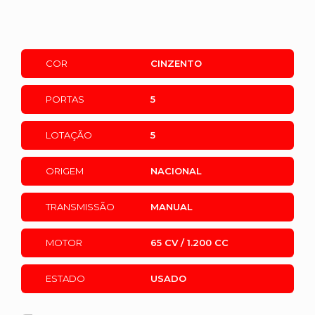
COR
CINZENTO
PORTAS
5
LOTAÇÃO
5
ORIGEM
NACIONAL
TRANSMISSÃO
MANUAL
MOTOR
65 CV / 1.200 CC
ESTADO
USADO