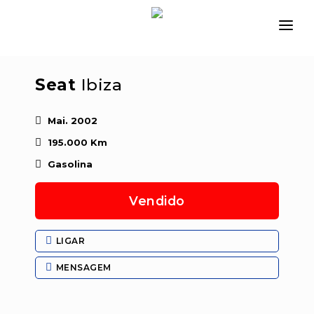
INÍCIO
Seat
Ibiza
EMPRESA
VIATURAS
Mai. 2002
195.000 Km
SERVIÇOS
Gasolina
CONTACTAR
Vendido
LOGIN
LIGAR
MENSAGEM