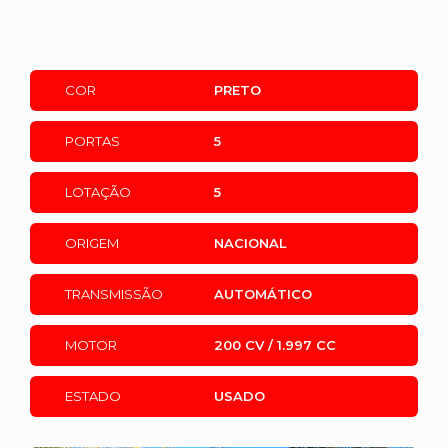
COR
PRETO
PORTAS
5
LOTAÇÃO
5
ORIGEM
NACIONAL
TRANSMISSÃO
AUTOMÁTICO
MOTOR
200 CV / 1.997 CC
ESTADO
USADO