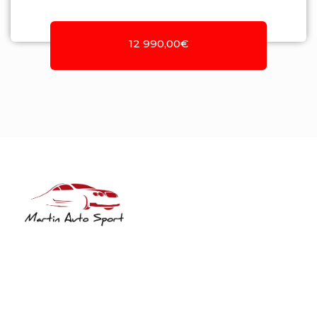
12 990,00€
NIF: 516208322
Rua José Laranjeira, 482 Coutada
3140-166 Meãs do Campo
Meãs do Campo