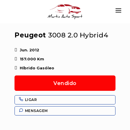
INÍCIO
Peugeot
3008 2.0 Hybrid4
EMPRESA
VIATURAS
Jun. 2012
157.000 Km
SERVIÇOS
Híbrido Gasóleo
CONTACTAR
Vendido
LOGIN
LIGAR
MENSAGEM