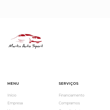
NIF: 516208322
Rua José Laranjeira, 482 Coutada
3140-166 Meãs do Campo
Meãs do Campo
MENU
SERVIÇOS
Início
Financiamento
Empresa
Compramos