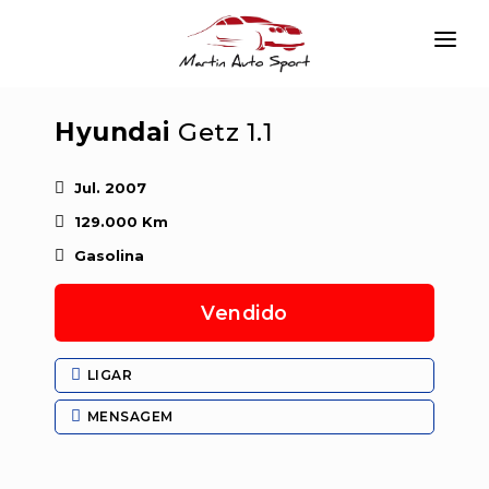
INÍCIO
Hyundai
Getz 1.1
EMPRESA
VIATURAS
Jul. 2007
129.000 Km
SERVIÇOS
Gasolina
CONTACTAR
Vendido
LOGIN
LIGAR
MENSAGEM