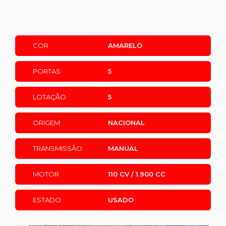
COR
AMARELO
PORTAS
5
LOTAÇÃO
5
ORIGEM
NACIONAL
TRANSMISSÃO
MANUAL
MOTOR
110 CV / 1.900 CC
ESTADO
USADO