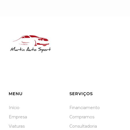
NIF: 516208322
Rua José Laranjeira, 482 Coutada
3140-166 Meãs do Campo
Meãs do Campo
MENU
SERVIÇOS
Início
Financiamento
Empresa
Compramos
Viaturas
Consultadoria