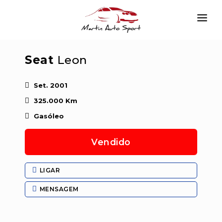
INÍCIO
Seat
Leon
EMPRESA
VIATURAS
Set. 2001
325.000 Km
SERVIÇOS
Gasóleo
CONTACTAR
Vendido
LOGIN
LIGAR
MENSAGEM